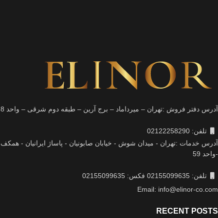
آدرس دفتر فروش :تهران – میرداماد – برج آرین – طبقه دوم شرقی – واحد 8
تلفن: 02122258290
آدرس خدمات :تهران - میدان شوش - خیابان صابونیان - پاساژ ایرانیان - همکف
-واحد 59
تلفن: 02155099635 فکس: 02155099635
Email: info@elinor-co.com
RECENT POSTS