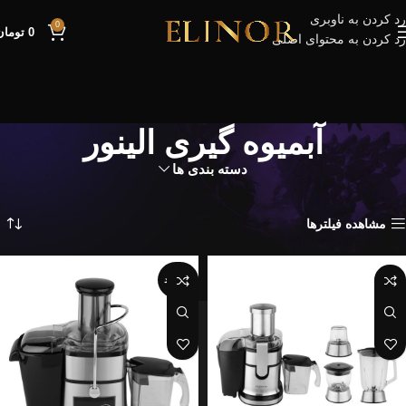
رد کردن به ناوبری
0
0
تومان
رد کردن به محتوای اصلی
آبمیوه گیری الینور
دسته بندی ها
خانه
محصولات برچسب خورده “آبمیوه گیری الینور”
نمایش همه 2 نتیجه
مشاهده فیلترها
ناموجود